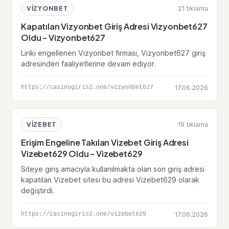
VIZYONBET
21 tıklama
Kapatılan Vizyonbet Giriş Adresi Vizyonbet627
Oldu - Vizyonbet627
Linki engellenen Vizyonbet firması, Vizyonbet627 giriş
adresinden faaliyetlerine devam ediyor.
https://casinogiris2.one/vizyonbet627
17.06.2026
VIZEBET
19 tıklama
Erişim Engeline Takılan Vizebet Giriş Adresi
Vizebet629 Oldu - Vizebet629
Siteye giriş amacıyla kullanılmakta olan son giriş adresi
kapatılan Vizebet sitesi bu adresi Vizebet629 olarak
değiştirdi.
https://casinogiris2.one/vizebet629
17.06.2026