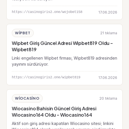
https://casinogiris2.one/wojobet158
17.06.2026
WIPBET
21 tıklama
Wipbet Giriş Güncel Adresi Wipbet819 Oldu -
Wipbet819
Linki engellenen Wipbet firması, Wipbet819 adresinden
yayınını sürdürüyor.
https://casinogiris2.one/wipbet819
17.06.2026
WIOCASINO
20 tıklama
Wiocasino Bahisin Güncel Giriş Adresi
Wiocasino164 Oldu - Wiocasino164
Aktif son giriş adresi kapatılan Wiocasino sitesi; linkini