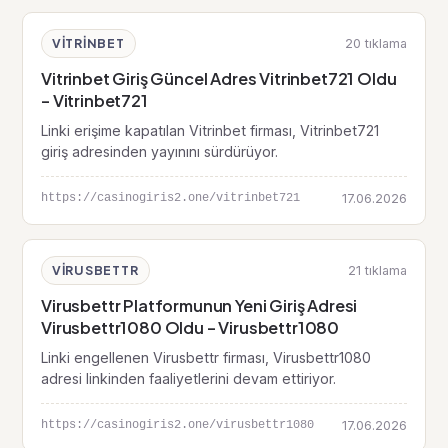
VITRINBET
20 tıklama
Vitrinbet Giriş Güncel Adres Vitrinbet721 Oldu
- Vitrinbet721
Linki erişime kapatılan Vitrinbet firması, Vitrinbet721
giriş adresinden yayınını sürdürüyor.
https://casinogiris2.one/vitrinbet721
17.06.2026
VIRUSBETTR
21 tıklama
Virusbettr Platformunun Yeni Giriş Adresi
Virusbettr1080 Oldu - Virusbettr1080
Linki engellenen Virusbettr firması, Virusbettr1080
adresi linkinden faaliyetlerini devam ettiriyor.
https://casinogiris2.one/virusbettr1080
17.06.2026