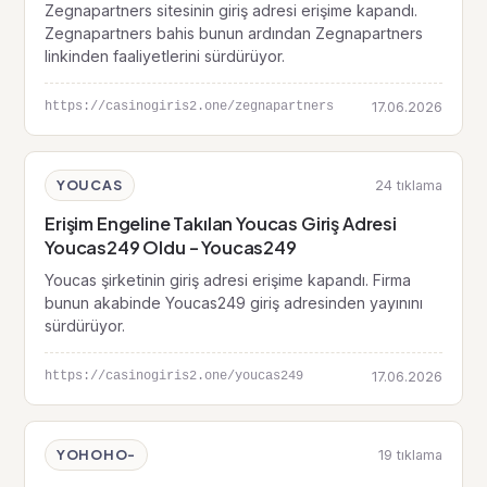
Zegnapartners sitesinin giriş adresi erişime kapandı.
Zegnapartners bahis bunun ardından Zegnapartners
linkinden faaliyetlerini sürdürüyor.
https://casinogiris2.one/zegnapartners
17.06.2026
YOUCAS
24 tıklama
Erişim Engeline Takılan Youcas Giriş Adresi
Youcas249 Oldu - Youcas249
Youcas şirketinin giriş adresi erişime kapandı. Firma
bunun akabinde Youcas249 giriş adresinden yayınını
sürdürüyor.
https://casinogiris2.one/youcas249
17.06.2026
YOHOHO-
19 tıklama