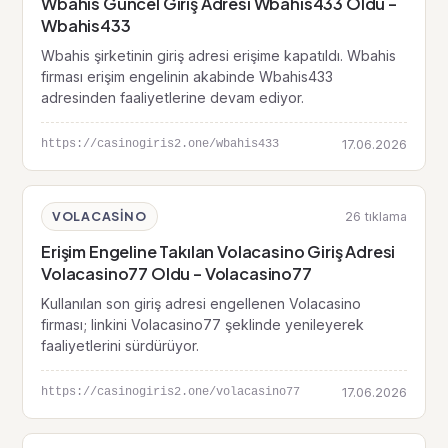
Wbahis Güncel Giriş Adresi Wbahis433 Oldu -
Wbahis433
Wbahis şirketinin giriş adresi erişime kapatıldı. Wbahis
firması erişim engelinin akabinde Wbahis433
adresinden faaliyetlerine devam ediyor.
https://casinogiris2.one/wbahis433
17.06.2026
VOLACASINO
26 tıklama
Erişim Engeline Takılan Volacasino Giriş Adresi
Volacasino77 Oldu - Volacasino77
Kullanılan son giriş adresi engellenen Volacasino
firması; linkini Volacasino77 şeklinde yenileyerek
faaliyetlerini sürdürüyor.
https://casinogiris2.one/volacasino77
17.06.2026