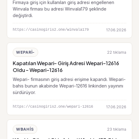
Firmaya giriş için kullanılan giriş adresi engellenen
Winvala firması bu adresi Winvala179 şeklinde
değiştirdi.
https://casinogiris2.one/winvala179
17.06.2026
WEPARI-
22 tıklama
Kapatılan Wepari- Giriş Adresi Wepari-12616
Oldu - Wepari-12616
Wepari- firmasının giriş adresi erişime kapandı. Wepari-
bahis bunun akabinde Wepari-12616 linkinden yayınını
sürdürüyor.
https://casinogiris2.one/wepari-12616
17.06.2026
WBAHIS
23 tıklama